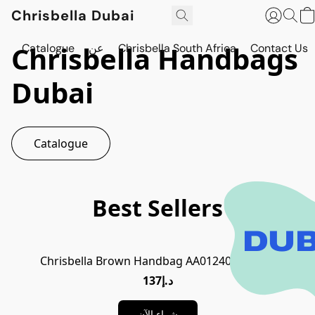
Chrisbella Dubai
Chrisbella Handbags
Contact Us
Chrisbella South Africa
عن
Catalogue
Dubai
Catalogue
Best Sellers
DUB
Chrisbella Brown Handbag AA012408019735
د.إ137
شراء الآن